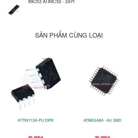
89C52 AT89C52 - 24PI
SẢN PHẨM CÙNG LOẠI
ATTINY13A-PU DIP8
ATMEGA8A - AU SMD
40.000₫
20.000₫