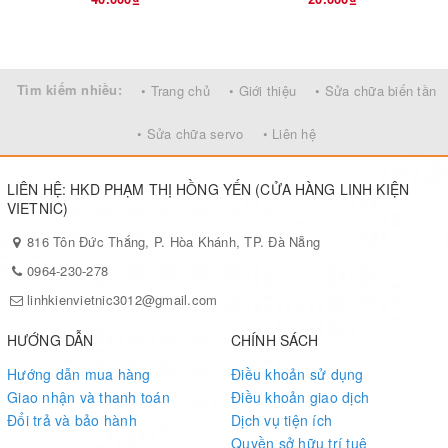
Tìm kiếm nhiều:
• Trang chủ
• Giới thiệu
• Sửa chữa biến tần
• Sửa chữa servo
• Liên hệ
LIÊN HỆ: HKD PHẠM THỊ HỒNG YẾN (CỬA HÀNG LINH KIỆN
VIETNIC)
816 Tôn Đức Thắng, P. Hòa Khánh, TP. Đà Nẵng
0964-230-278
linhkienvietnic3012@gmail.com
HƯỚNG DẪN
CHÍNH SÁCH
Hướng dẫn mua hàng
Điều khoản sử dụng
Giao nhận và thanh toán
Điều khoản giao dịch
Đổi trả và bảo hành
Dịch vụ tiện ích
Quyền sở hữu trí tuệ