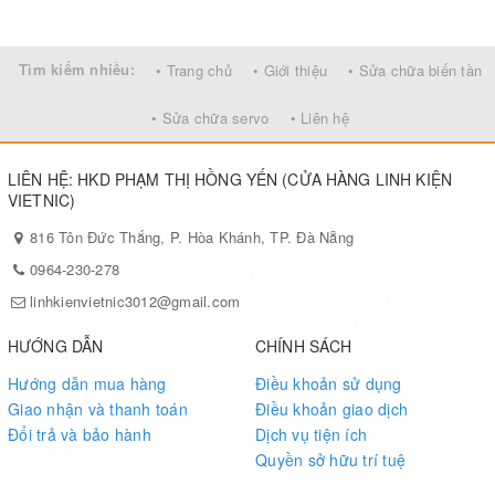
Tìm kiếm nhiều:
• Trang chủ
• Giới thiệu
• Sửa chữa biến tần
• Sửa chữa servo
• Liên hệ
LIÊN HỆ: HKD PHẠM THỊ HỒNG YẾN (CỬA HÀNG LINH KIỆN
VIETNIC)
816 Tôn Đức Thắng, P. Hòa Khánh, TP. Đà Nẵng
0964-230-278
linhkienvietnic3012@gmail.com
HƯỚNG DẪN
CHÍNH SÁCH
Hướng dẫn mua hàng
Điều khoản sử dụng
Giao nhận và thanh toán
Điều khoản giao dịch
Đổi trả và bảo hành
Dịch vụ tiện ích
Quyền sở hữu trí tuệ