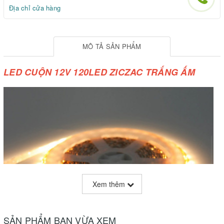
Địa chỉ cửa hàng
MÔ TẢ SẢN PHẨM
LED CUỘN 12V 120LED ZICZAC TRẮNG ẤM
Xem thêm
SẢN PHẨM BẠN VỪA XEM