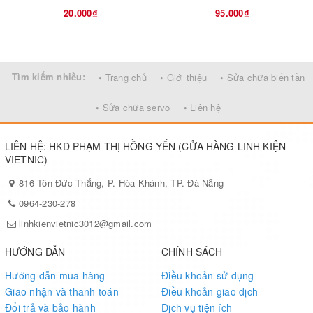
20.000₫
95.000₫
Tìm kiếm nhiều:
• Trang chủ
• Giới thiệu
• Sửa chữa biến tần
• Sửa chữa servo
• Liên hệ
LIÊN HỆ: HKD PHẠM THỊ HỒNG YẾN (CỬA HÀNG LINH KIỆN
VIETNIC)
816 Tôn Đức Thắng, P. Hòa Khánh, TP. Đà Nẵng
0964-230-278
linhkienvietnic3012@gmail.com
HƯỚNG DẪN
CHÍNH SÁCH
Hướng dẫn mua hàng
Điều khoản sử dụng
Giao nhận và thanh toán
Điều khoản giao dịch
Đổi trả và bảo hành
Dịch vụ tiện ích