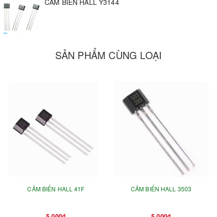
CẢM BIẾN HALL Y3144
SẢN PHẨM CÙNG LOẠI
CẢM BIẾN HALL 41F
CẢM BIẾN HALL 3503
5.000₫
5.000₫