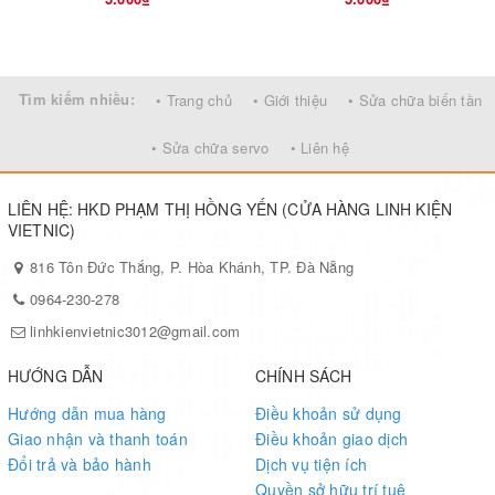
Tìm kiếm nhiều:
• Trang chủ
• Giới thiệu
• Sửa chữa biến tần
• Sửa chữa servo
• Liên hệ
LIÊN HỆ: HKD PHẠM THỊ HỒNG YẾN (CỬA HÀNG LINH KIỆN
VIETNIC)
816 Tôn Đức Thắng, P. Hòa Khánh, TP. Đà Nẵng
0964-230-278
linhkienvietnic3012@gmail.com
HƯỚNG DẪN
CHÍNH SÁCH
Hướng dẫn mua hàng
Điều khoản sử dụng
Giao nhận và thanh toán
Điều khoản giao dịch
Đổi trả và bảo hành
Dịch vụ tiện ích
Quyền sở hữu trí tuệ