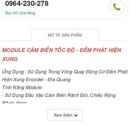
0964-230-278
Địa chỉ cửa hàng
MÔ TẢ SẢN PHẨM
MODULE CẢM BIẾN TỐC ĐỘ - ĐẾM PHÁT HIỆN
XUNG
Ứng Dụng : Sử Dụng Trong Vòng Quay Động Cơ Đếm Phát
Hiện Xung Encoder - Đĩa Quang
Tính Năng Module:
- Sử Dụng Đầu Vào Cảm Biến Rãnh Đôi, Chiều Rộng
Rãnh: 5mm
- Tín Hiệu Ra So Sánh Tốt, Dòng Ra : 15mA.
Xem thêm
- Điện Áp Làm Việc: 3.3V -