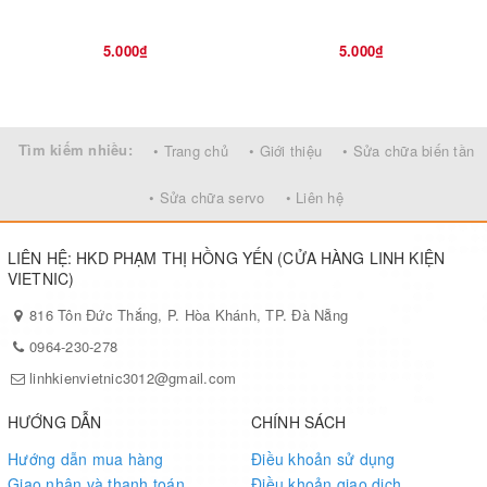
5.000₫
5.000₫
Tìm kiếm nhiều:
• Trang chủ
• Giới thiệu
• Sửa chữa biến tần
• Sửa chữa servo
• Liên hệ
LIÊN HỆ: HKD PHẠM THỊ HỒNG YẾN (CỬA HÀNG LINH KIỆN
VIETNIC)
816 Tôn Đức Thắng, P. Hòa Khánh, TP. Đà Nẵng
0964-230-278
linhkienvietnic3012@gmail.com
HƯỚNG DẪN
CHÍNH SÁCH
Hướng dẫn mua hàng
Điều khoản sử dụng
Giao nhận và thanh toán
Điều khoản giao dịch