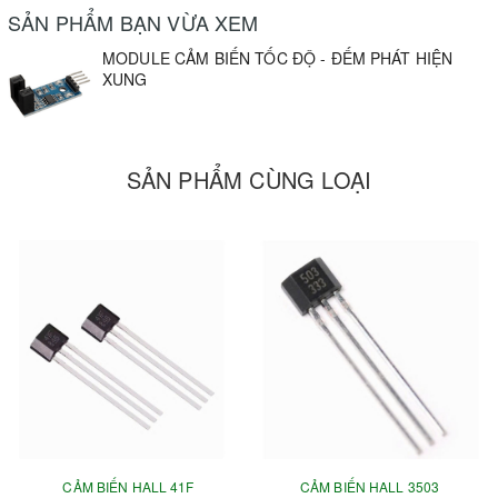
- Tín Hiệu Đầu Ra Chuyển Thành Digital ( 0&1)
SẢN PHẨM BẠN VỪA XEM
MODULE CẢM BIẾN TỐC ĐỘ - ĐẾM PHÁT HIỆN
XUNG
SẢN PHẨM CÙNG LOẠI
CẢM BIẾN HALL 41F
CẢM BIẾN HALL 3503