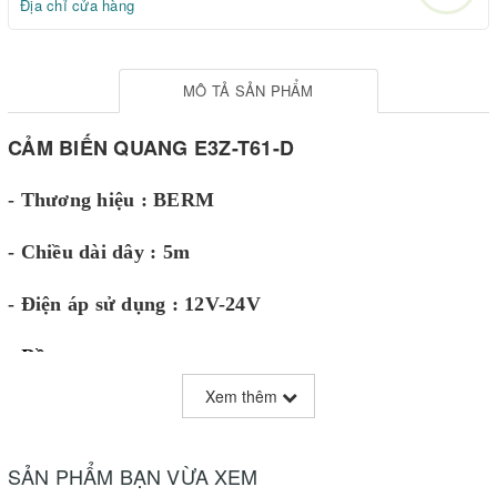
Địa chỉ cửa hàng
MÔ TẢ SẢN PHẨM
CẢM BIẾN QUANG E3Z-T61-D
- Thương hiệu : BERM
- Chiều dài dây : 5m
- Điện áp sử dụng : 12V-24V
- Đầu ra : npn
Xem thêm
SẢN PHẨM BẠN VỪA XEM