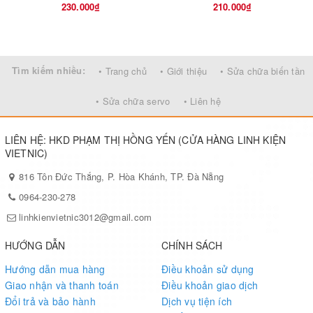
230.000₫
210.000₫
Tìm kiếm nhiều:
• Trang chủ
• Giới thiệu
• Sửa chữa biến tần
• Sửa chữa servo
• Liên hệ
LIÊN HỆ: HKD PHẠM THỊ HỒNG YẾN (CỬA HÀNG LINH KIỆN
VIETNIC)
816 Tôn Đức Thắng, P. Hòa Khánh, TP. Đà Nẵng
0964-230-278
linhkienvietnic3012@gmail.com
HƯỚNG DẪN
CHÍNH SÁCH
Hướng dẫn mua hàng
Điều khoản sử dụng
Giao nhận và thanh toán
Điều khoản giao dịch
Đổi trả và bảo hành
Dịch vụ tiện ích