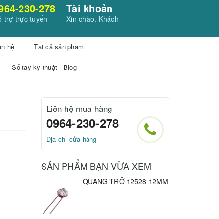
964-230-278
Tài khoản
 trợ trực tuyến
Xin chào, Khách
ên hệ
Tất cả sản phẩm
Sổ tay kỹ thuật - Blog
Liên hệ mua hàng
0964-230-278
Địa chỉ cửa hàng
SẢN PHẨM BẠN VỪA XEM
QUANG TRỞ 12528 12MM