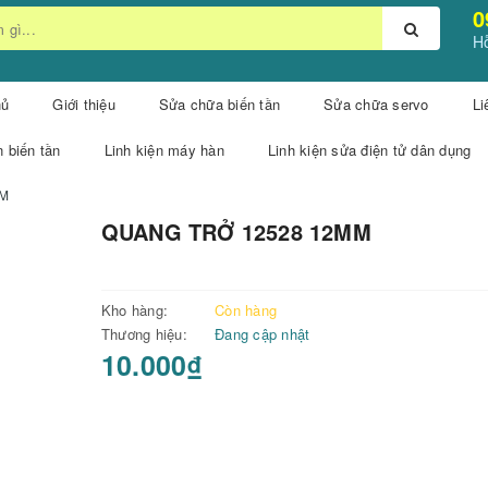
0
Hỗ
hủ
Giới thiệu
Sửa chữa biến tần
Sửa chữa servo
Li
n biến tần
Linh kiện máy hàn
Linh kiện sửa điện tử dân dụng
MM
QUANG TRỞ 12528 12MM
Kho hàng:
Còn hàng
Thương hiệu:
Đang cập nhật
10.000₫