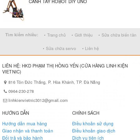
CÁNH TAY ROBOT DIY UNO
Tìm kiếm nhiều:
• Trang chủ
• Giới thiệu
• Sửa chữa biến tần
• Sửa chữa servo
• Liên hệ
LIÊN HỆ: HKD PHẠM THỊ HỒNG YẾN (CỬA HÀNG LINH KIỆN
VIETNIC)
816 Tôn Đức Thắng, P. Hòa Khánh, TP. Đà Nẵng
0964-230-278
linhkienvietnic3012@gmail.com
HƯỚNG DẪN
CHÍNH SÁCH
Hướng dẫn mua hàng
Điều khoản sử dụng
Giao nhận và thanh toán
Điều khoản giao dịch
Đổi trả và bảo hành
Dịch vụ tiện ích