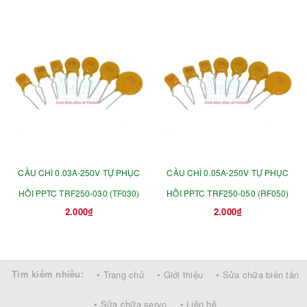
CẦU CHÌ 0.03A-250V TỰ PHỤC
CẦU CHÌ 0.05A-250V TỰ PHỤC
HỒI PPTC TRF250-030 (TF030)
HỒI PPTC TRF250-050 (RF050)
2.000₫
2.000₫
Tìm kiếm nhiều:
• Trang chủ
• Giới thiệu
• Sửa chữa biến tần
• Sửa chữa servo
• Liên hệ