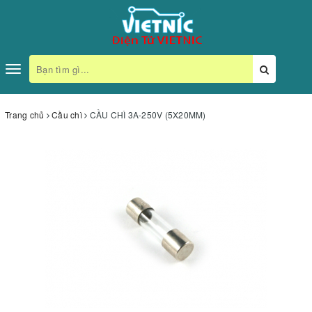
Toggle
navigation
Trang chủ
Cầu chì
CẦU CHÌ 3A-250V (5X20MM)