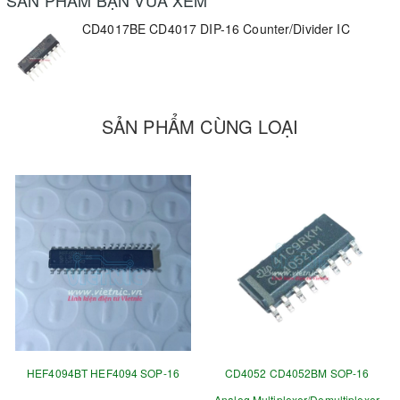
SẢN PHẨM BẠN VỪA XEM
CD4017BE CD4017 DIP-16 Counter/Divider IC
SẢN PHẨM CÙNG LOẠI
HEF4094BT HEF4094 SOP-16
CD4052 CD4052BM SOP-16
Analog Multiplexer/Demultiplexer