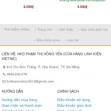
6.000₫
4.500₫
Tìm kiếm nhiều:
• Trang chủ
• Giới thiệu
• Sửa chữa biến tần
• Sửa chữa servo
• Liên hệ
LIÊN HỆ: HKD PHẠM THỊ HỒNG YẾN (CỬA HÀNG LINH KIỆN
VIETNIC)
816 Tôn Đức Thắng, P. Hòa Khánh, TP. Đà Nẵng
0964-230-278
linhkienvietnic3012@gmail.com
HƯỚNG DẪN
CHÍNH SÁCH
Hướng dẫn mua hàng
Điều khoản sử dụng
Giao nhận và thanh toán
Điều khoản giao dịch