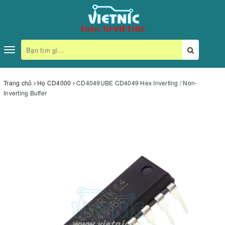
Toggle
navigation
Trang chủ
Họ CD4000
CD4049UBE CD4049 Hex Inverting / Non-
Inverting Buffer