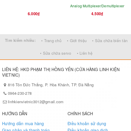
Analog Multiplexer/Demultiplexer
6.000₫
4.500₫
Tìm kiếm nhiều:
• Trang chủ
• Giới thiệu
• Sửa chữa biến tần
• Sửa chữa servo
• Liên hệ
LIÊN HỆ: HKD PHẠM THỊ HỒNG YẾN (CỬA HÀNG LINH KIỆN
VIETNIC)
816 Tôn Đức Thắng, P. Hòa Khánh, TP. Đà Nẵng
0964-230-278
linhkienvietnic3012@gmail.com
HƯỚNG DẪN
CHÍNH SÁCH
Hướng dẫn mua hàng
Điều khoản sử dụng
Giao nhận và thanh toán
Điều khoản giao dịch