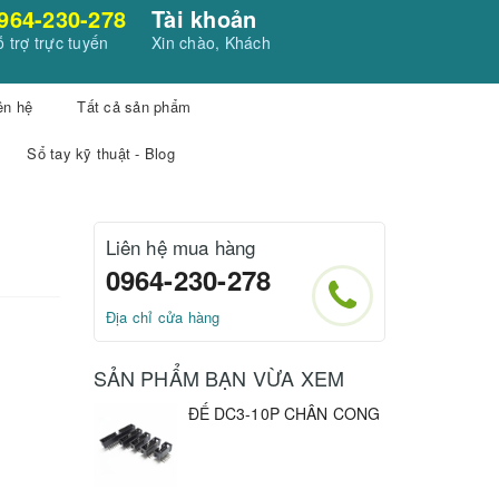
964-230-278
Tài khoản
 trợ trực tuyến
Xin chào, Khách
ên hệ
Tất cả sản phẩm
Sổ tay kỹ thuật - Blog
Liên hệ mua hàng
0964-230-278
Địa chỉ cửa hàng
SẢN PHẨM BẠN VỪA XEM
ĐẾ DC3-10P CHÂN CONG