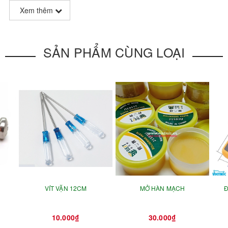
Xem thêm
SẢN PHẨM CÙNG LOẠI
VÍT VẶN 12CM
MỞ HÀN MẠCH
Đ
10.000₫
30.000₫