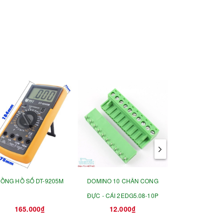
ỒNG HỒ SỐ DT-9205M
DOMINO 10 CHÂN CONG
BỘ KHOA
ĐỰC - CÁI 2EDG5.08-10P
165.000₫
12.000₫
220.