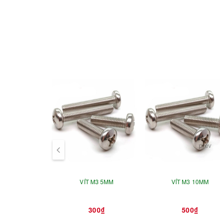
prev
VÍT M3 5MM
VÍT M3 10MM
300₫
500₫