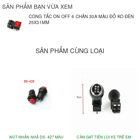
SẢN PHẨM BẠN VỪA XEM
CÔNG TẮC ON OFF 6 CHÂN 30A MÀU ĐỎ KO ĐÈN
25X31MM
SẢN PHẨM CÙNG LOẠI
\NÚT NHẤN NHẢ DS- 427 MÀU
CẦN GẠT TIẾN LÙI XE TRẺ EM