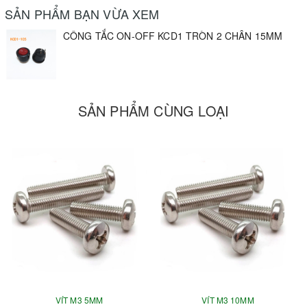
SẢN PHẨM BẠN VỪA XEM
CÔNG TẮC ON-OFF KCD1 TRÒN 2 CHÂN 15MM
SẢN PHẨM CÙNG LOẠI
VÍT M3 5MM
VÍT M3 10MM