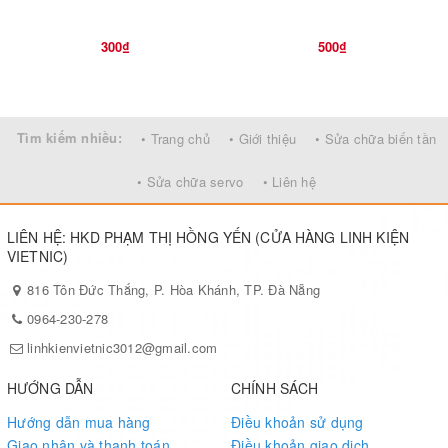
300₫
500₫
Tìm kiếm nhiều:
• Trang chủ
• Giới thiệu
• Sửa chữa biến tần
• Sửa chữa servo
• Liên hệ
LIÊN HỆ: HKD PHẠM THỊ HỒNG YẾN (CỬA HÀNG LINH KIỆN
VIETNIC)
816 Tôn Đức Thắng, P. Hòa Khánh, TP. Đà Nẵng
0964-230-278
linhkienvietnic3012@gmail.com
HƯỚNG DẪN
CHÍNH SÁCH
Hướng dẫn mua hàng
Điều khoản sử dụng
Giao nhận và thanh toán
Điều khoản giao dịch