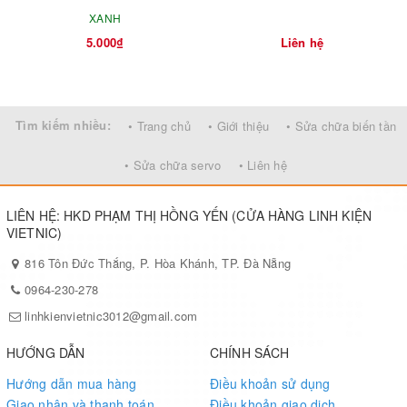
XANH
5.000₫
Liên hệ
Tìm kiếm nhiều:
• Trang chủ
• Giới thiệu
• Sửa chữa biến tần
• Sửa chữa servo
• Liên hệ
LIÊN HỆ: HKD PHẠM THỊ HỒNG YẾN (CỬA HÀNG LINH KIỆN
VIETNIC)
816 Tôn Đức Thắng, P. Hòa Khánh, TP. Đà Nẵng
0964-230-278
linhkienvietnic3012@gmail.com
HƯỚNG DẪN
CHÍNH SÁCH
Hướng dẫn mua hàng
Điều khoản sử dụng
Giao nhận và thanh toán
Điều khoản giao dịch