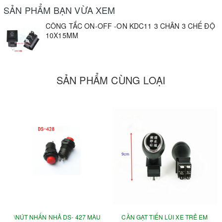
SẢN PHẨM BẠN VỪA XEM
CÔNG TẮC ON-OFF -ON KDC11 3 CHÂN 3 CHẾ ĐỘ
10X15MM
SẢN PHẨM CÙNG LOẠI
\NÚT NHẤN NHẢ DS- 427 MÀU
CẦN GẠT TIẾN LÙI XE TRẺ EM