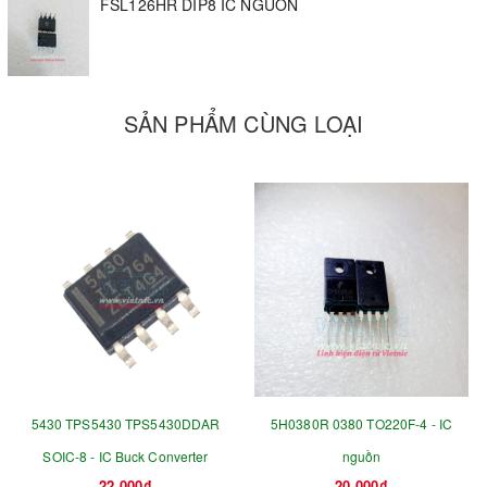
FSL126HR DIP8 IC NGUỒN
SẢN PHẨM CÙNG LOẠI
5430 TPS5430 TPS5430DDAR
5H0380R 0380 TO220F-4 - IC
SOIC-8 - IC Buck Converter
nguồn
22.000₫
20.000₫