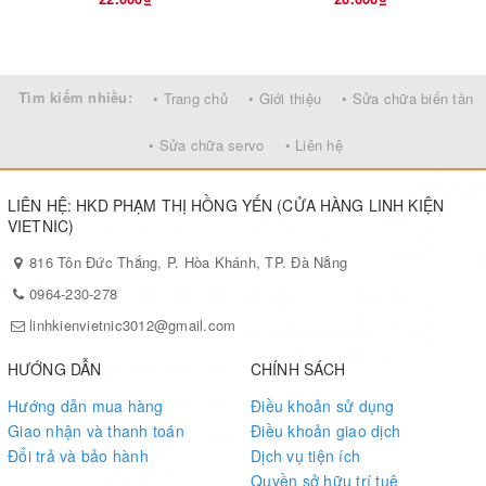
Tìm kiếm nhiều:
• Trang chủ
• Giới thiệu
• Sửa chữa biến tần
• Sửa chữa servo
• Liên hệ
LIÊN HỆ: HKD PHẠM THỊ HỒNG YẾN (CỬA HÀNG LINH KIỆN
VIETNIC)
816 Tôn Đức Thắng, P. Hòa Khánh, TP. Đà Nẵng
0964-230-278
linhkienvietnic3012@gmail.com
HƯỚNG DẪN
CHÍNH SÁCH
Hướng dẫn mua hàng
Điều khoản sử dụng
Giao nhận và thanh toán
Điều khoản giao dịch
Đổi trả và bảo hành
Dịch vụ tiện ích
Quyền sở hữu trí tuệ