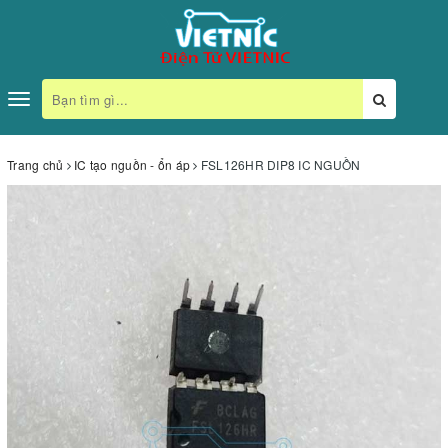
Toggle
navigation
Trang chủ
IC tạo nguồn - ổn áp
FSL126HR DIP8 IC NGUỒN