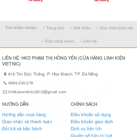
Tìm kiếm nhiều:
• Trang chủ
• Giới thiệu
• Sửa chữa biến tần
• Sửa chữa servo
• Liên hệ
LIÊN HỆ: HKD PHẠM THỊ HỒNG YẾN (CỬA HÀNG LINH KIỆN
VIETNIC)
816 Tôn Đức Thắng, P. Hòa Khánh, TP. Đà Nẵng
0964-230-278
linhkienvietnic3012@gmail.com
HƯỚNG DẪN
CHÍNH SÁCH
Hướng dẫn mua hàng
Điều khoản sử dụng
Giao nhận và thanh toán
Điều khoản giao dịch
Đổi trả và bảo hành
Dịch vụ tiện ích
Quyền sở hữu trí tuệ