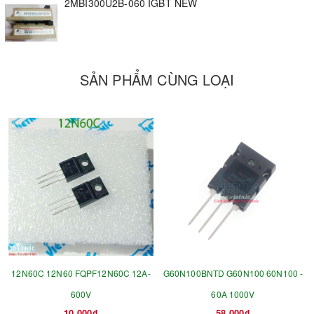
2MBI300U2B-060 IGBT NEW
SẢN PHẨM CÙNG LOẠI
12N60C 12N60 FQPF12N60C 12A-
G60N100BNTD G60N100 60N100 -
600V
60A 1000V
10.000₫
58.000₫