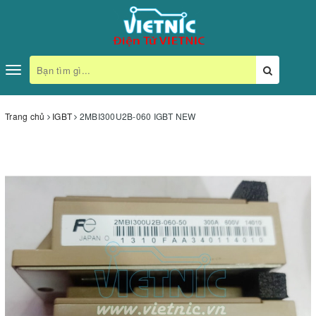
Toggle
navigation
Trang chủ
IGBT
2MBI300U2B-060 IGBT NEW