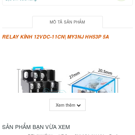
MÔ TẢ SẢN PHẨM
RELAY KÍNH 12VDC-11CN| MY3NJ HH53P 5A
Xem thêm
SẢN PHẨM BẠN VỪA XEM