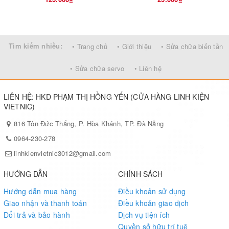
Tìm kiếm nhiều:
• Trang chủ
• Giới thiệu
• Sửa chữa biến tần
• Sửa chữa servo
• Liên hệ
LIÊN HỆ: HKD PHẠM THỊ HỒNG YẾN (CỬA HÀNG LINH KIỆN
VIETNIC)
816 Tôn Đức Thắng, P. Hòa Khánh, TP. Đà Nẵng
0964-230-278
linhkienvietnic3012@gmail.com
HƯỚNG DẪN
CHÍNH SÁCH
Hướng dẫn mua hàng
Điều khoản sử dụng
Giao nhận và thanh toán
Điều khoản giao dịch
Đổi trả và bảo hành
Dịch vụ tiện ích
Quyền sở hữu trí tuệ