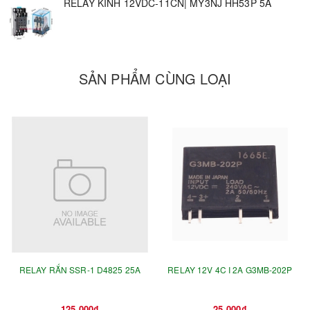
RELAY KÍNH 12VDC-11CN| MY3NJ HH53P 5A
SẢN PHẨM CÙNG LOẠI
RELAY RẮN SSR-1 D4825 25A
RELAY 12V 4C I 2A G3MB-202P
125.000₫
25.000₫