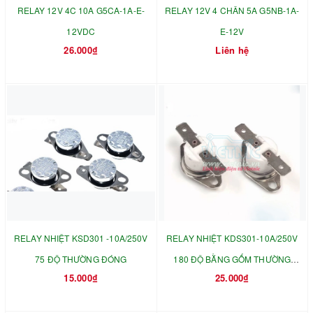
RELAY 12V 4C 10A G5CA-1A-E-
RELAY 12V 4 CHÂN 5A G5NB-1A-
12VDC
E-12V
26.000₫
Liên hệ
RELAY NHIỆT KSD301 -10A/250V
RELAY NHIỆT KDS301-10A/250V
75 ĐỘ THƯỜNG ĐÓNG
180 ĐỘ BẰNG GỐM THƯỜNG
15.000₫
25.000₫
ĐÓNG