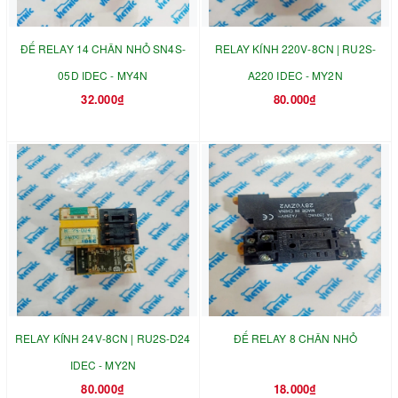
ĐẾ RELAY 14 CHÂN NHỎ SN4S-
RELAY KÍNH 220V-8CN | RU2S-
05D IDEC - MY4N
A220 IDEC - MY2N
32.000₫
80.000₫
RELAY KÍNH 24V-8CN | RU2S-D24
ĐẾ RELAY 8 CHÂN NHỎ
IDEC - MY2N
80.000₫
18.000₫