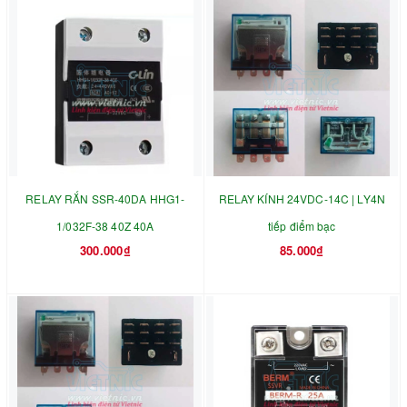
RELAY RẮN SSR-40DA HHG1-
RELAY KÍNH 24VDC-14C | LY4N
1/032F-38 40Z 40A
tiếp điểm bạc
300.000₫
85.000₫