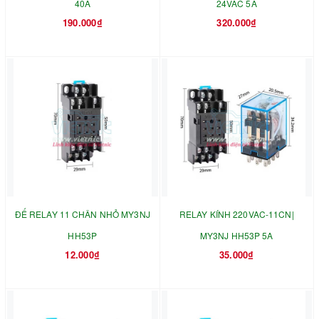
40A
24VAC 5A
190.000₫
320.000₫
ĐẾ RELAY 11 CHÂN NHỎ MY3NJ
RELAY KÍNH 220VAC-11CN|
HH53P
MY3NJ HH53P 5A
12.000₫
35.000₫