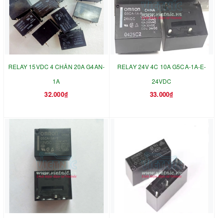
RELAY 15VDC 4 CHÂN 20A G4AN-
RELAY 24V 4C 10A G5CA-1A-E-
1A
24VDC
32.000₫
33.000₫