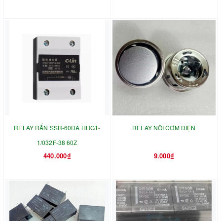
RELAY RẮN SSR-60DA HHG1-
RELAY NỒI CƠM ĐIỆN
1/032F-38 60Z
440.000₫
9.000₫