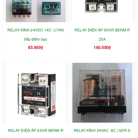
RELAY KÍNH 24VDC-14C | LY4N
RELAY ĐIỆN ÁP SSVR BERM-R
tiếp điểm bạc
25A
85.000₫
160.000₫
RELAY ĐIỆN ÁP SSVR BERM-R
RELAY KÍNH 24VAC- 8C | G2R-2-