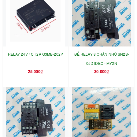
RELAY 24V 4C I 2A G3MB-202P
ĐẾ RELAY 8 CHÂN NHỎ SN2S-
05D IDEC - MY2N
25.000₫
30.000₫