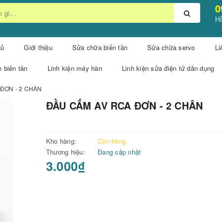
0
Hỗ
hủ
Giới thiệu
Sửa chữa biến tần
Sửa chữa servo
Li
n biến tần
Linh kiện máy hàn
Linh kiện sửa điện tử dân dụng
ĐƠN - 2 CHÂN
ĐẦU CẮM AV RCA ĐƠN - 2 CHÂN
Kho hàng:
Còn hàng
Thương hiệu:
Đang cập nhật
3.000₫