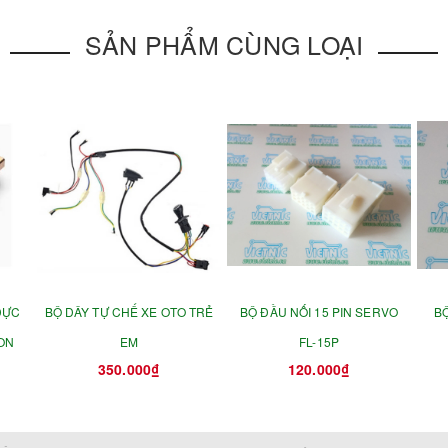
SẢN PHẨM CÙNG LOẠI
ĐỰC
BỘ DÂY TỰ CHẾ XE OTO TRẺ
BỘ ĐẦU NỐI 15 PIN SERVO
BỘ
ON
EM
FL-15P
350.000₫
120.000₫