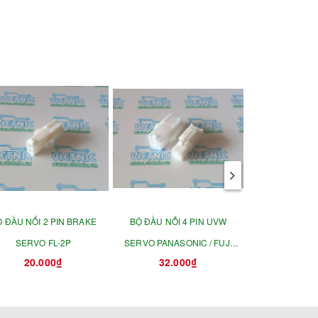
 ĐẦU NỐI 2 PIN BRAKE
BỘ ĐẦU NỐI 4 PIN UVW
BỘ ĐẦU NỐI 6
SERVO FL-2P
SERVO PANASONIC / FUJI
PANASONIC /
20.000₫
32.000₫
45.0
100W-750W FL-4P
OMRON 