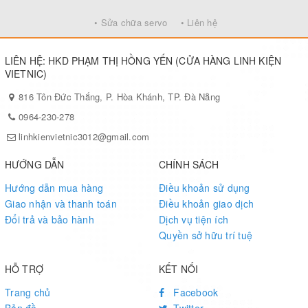
• Sửa chữa servo
• Liên hệ
LIÊN HỆ: HKD PHẠM THỊ HỒNG YẾN (CỬA HÀNG LINH KIỆN
VIETNIC)
816 Tôn Đức Thắng, P. Hòa Khánh, TP. Đà Nẵng
0964-230-278
linhkienvietnic3012@gmail.com
HƯỚNG DẪN
CHÍNH SÁCH
Hướng dẫn mua hàng
Điều khoản sử dụng
Giao nhận và thanh toán
Điều khoản giao dịch
Đổi trả và bảo hành
Dịch vụ tiện ích
Quyền sở hữu trí tuệ
HỖ TRỢ
KẾT NỐI
Trang chủ
Facebook
Bản đồ
Twitter