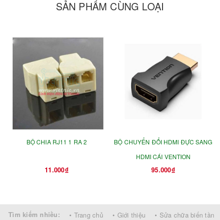
SẢN PHẨM CÙNG LOẠI
BỘ CHIA RJ11 1 RA 2
BỘ CHUYỂN ĐỔI HDMI ĐỰC SANG
HDMI CÁI VENTION
11.000₫
95.000₫
Tìm kiếm nhiều:
• Trang chủ
• Giới thiệu
• Sửa chữa biến tần