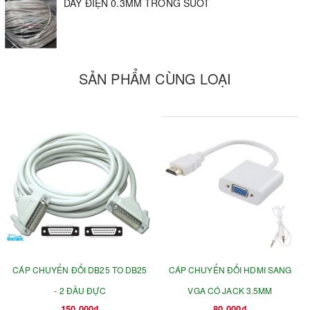
DÂY ĐIỆN 0.3MM TRONG SUỐT
SẢN PHẨM CÙNG LOẠI
CÁP CHUYỂN ĐỔI DB25 TO DB25
CÁP CHUYỂN ĐỔI HDMI SANG
- 2 ĐẦU ĐỰC
VGA CÓ JACK 3.5MM
150.000₫
80.000₫