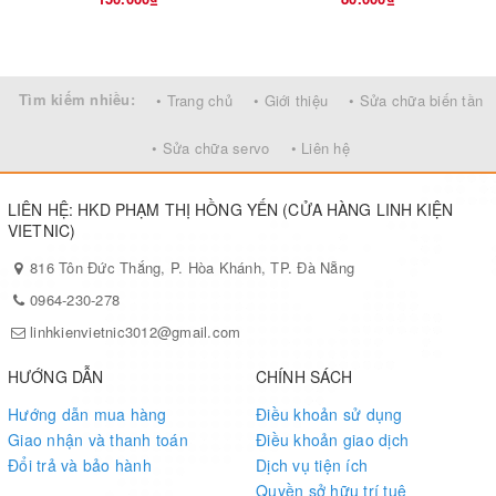
Tìm kiếm nhiều:
• Trang chủ
• Giới thiệu
• Sửa chữa biến tần
• Sửa chữa servo
• Liên hệ
LIÊN HỆ: HKD PHẠM THỊ HỒNG YẾN (CỬA HÀNG LINH KIỆN
VIETNIC)
816 Tôn Đức Thắng, P. Hòa Khánh, TP. Đà Nẵng
0964-230-278
linhkienvietnic3012@gmail.com
HƯỚNG DẪN
CHÍNH SÁCH
Hướng dẫn mua hàng
Điều khoản sử dụng
Giao nhận và thanh toán
Điều khoản giao dịch
Đổi trả và bảo hành
Dịch vụ tiện ích
Quyền sở hữu trí tuệ