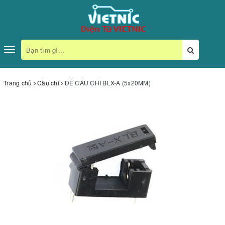
Toggle
navigation
Trang chủ
Cầu chì
ĐẾ CẦU CHÌ BLX-A (5x20MM)