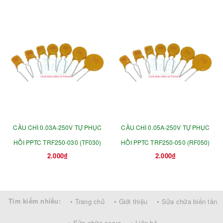
CẦU CHÌ 0.03A-250V TỰ PHỤC
CẦU CHÌ 0.05A-250V TỰ PHỤC
HỒI PPTC TRF250-030 (TF030)
HỒI PPTC TRF250-050 (RF050)
2.000₫
2.000₫
Tìm kiếm nhiều:
• Trang chủ
• Giới thiệu
• Sửa chữa biến tần
• Sửa chữa servo
• Liên hệ