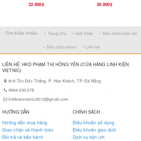
22.000₫
20.000₫
Tìm kiếm nhiều:
• Trang chủ
• Giới thiệu
• Sửa chữa biến tần
• Sửa chữa servo
• Liên hệ
LIÊN HỆ: HKD PHẠM THỊ HỒNG YẾN (CỬA HÀNG LINH KIỆN
VIETNIC)
816 Tôn Đức Thắng, P. Hòa Khánh, TP. Đà Nẵng
0964-230-278
linhkienvietnic3012@gmail.com
HƯỚNG DẪN
CHÍNH SÁCH
Hướng dẫn mua hàng
Điều khoản sử dụng
Giao nhận và thanh toán
Điều khoản giao dịch
Đổi trả và bảo hành
Dịch vụ tiện ích