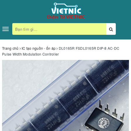
Toggle
navigation
Trang chủ
IC tạo nguồn - ổn áp
DL0165R FSDL0165R DIP-8 AC-DC
Pulse Width Modulation Controller