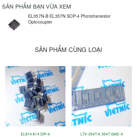
SẢN PHẨM BẠN VỪA XEM
EL357N-B EL357N SOP-4 Phototransistor
Optocoupler
SẢN PHẨM CÙNG LOẠI
EL814 814 DIP-4
LTV-354T-A 354T SMD-4