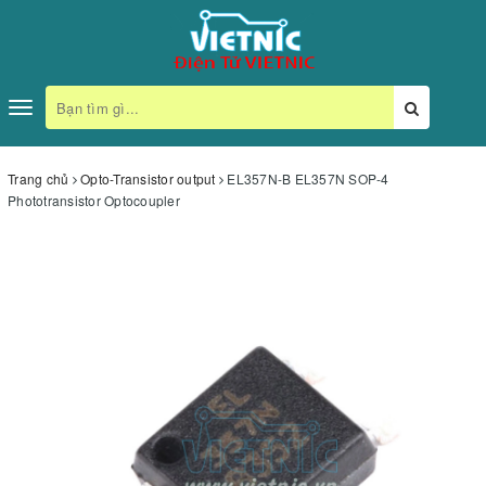
Toggle
navigation
Trang chủ
Opto-Transistor output
EL357N-B EL357N SOP-4
Phototransistor Optocoupler