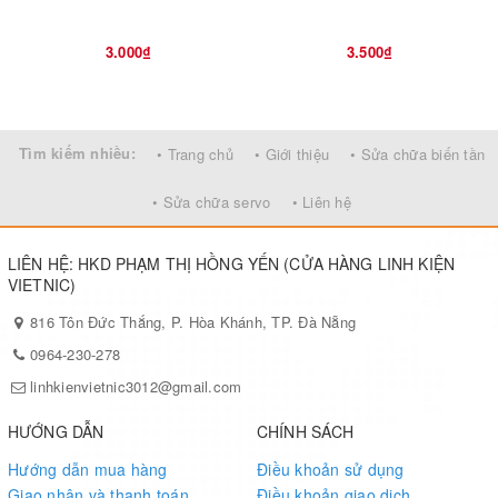
3.000₫
3.500₫
Tìm kiếm nhiều:
• Trang chủ
• Giới thiệu
• Sửa chữa biến tần
• Sửa chữa servo
• Liên hệ
LIÊN HỆ: HKD PHẠM THỊ HỒNG YẾN (CỬA HÀNG LINH KIỆN
VIETNIC)
816 Tôn Đức Thắng, P. Hòa Khánh, TP. Đà Nẵng
0964-230-278
linhkienvietnic3012@gmail.com
HƯỚNG DẪN
CHÍNH SÁCH
Hướng dẫn mua hàng
Điều khoản sử dụng
Giao nhận và thanh toán
Điều khoản giao dịch