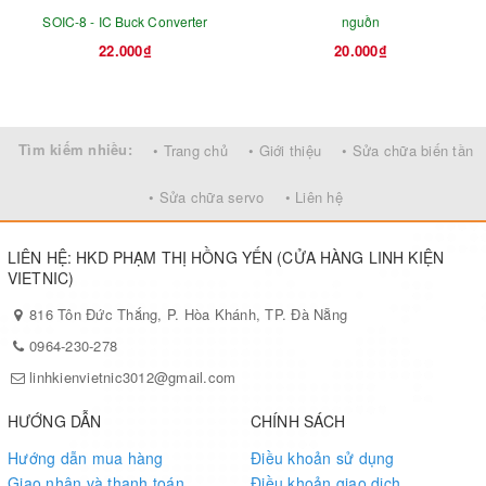
SOIC-8 - IC Buck Converter
nguồn
22.000₫
20.000₫
Tìm kiếm nhiều:
• Trang chủ
• Giới thiệu
• Sửa chữa biến tần
• Sửa chữa servo
• Liên hệ
LIÊN HỆ: HKD PHẠM THỊ HỒNG YẾN (CỬA HÀNG LINH KIỆN
VIETNIC)
816 Tôn Đức Thắng, P. Hòa Khánh, TP. Đà Nẵng
0964-230-278
linhkienvietnic3012@gmail.com
HƯỚNG DẪN
CHÍNH SÁCH
Hướng dẫn mua hàng
Điều khoản sử dụng
Giao nhận và thanh toán
Điều khoản giao dịch