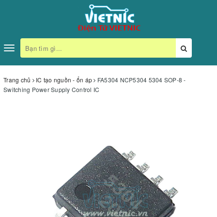
Toggle
navigation
Trang chủ
IC tạo nguồn - ổn áp
FA5304 NCP5304 5304 SOP-8 -
Switching Power Supply Control IC