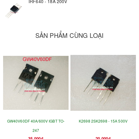
IRF640 - 18A 200V
SẢN PHẨM CÙNG LOẠI
GW40V60DF 40A/600V IGBT TO-
K2698 2SK2698 - 15A 500V
247
35.000₫
20.000₫