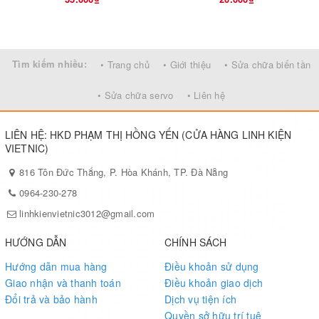
Tìm kiếm nhiều:
• Trang chủ
• Giới thiệu
• Sửa chữa biến tần
• Sửa chữa servo
• Liên hệ
LIÊN HỆ: HKD PHẠM THỊ HỒNG YẾN (CỬA HÀNG LINH KIỆN
VIETNIC)
816 Tôn Đức Thắng, P. Hòa Khánh, TP. Đà Nẵng
0964-230-278
linhkienvietnic3012@gmail.com
HƯỚNG DẪN
CHÍNH SÁCH
Hướng dẫn mua hàng
Điều khoản sử dụng
Giao nhận và thanh toán
Điều khoản giao dịch
Đổi trả và bảo hành
Dịch vụ tiện ích
Quyền sở hữu trí tuệ