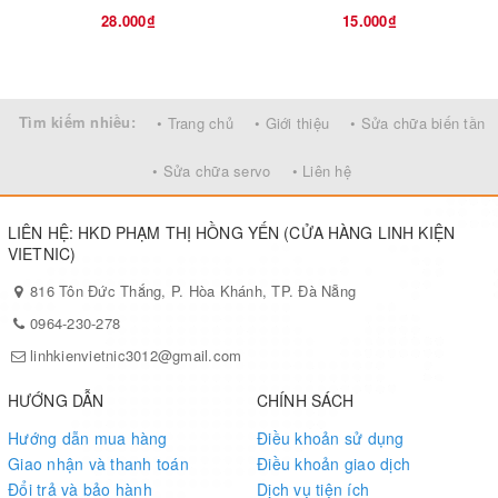
28.000₫
15.000₫
Tìm kiếm nhiều:
• Trang chủ
• Giới thiệu
• Sửa chữa biến tần
• Sửa chữa servo
• Liên hệ
LIÊN HỆ: HKD PHẠM THỊ HỒNG YẾN (CỬA HÀNG LINH KIỆN
VIETNIC)
816 Tôn Đức Thắng, P. Hòa Khánh, TP. Đà Nẵng
0964-230-278
linhkienvietnic3012@gmail.com
HƯỚNG DẪN
CHÍNH SÁCH
Hướng dẫn mua hàng
Điều khoản sử dụng
Giao nhận và thanh toán
Điều khoản giao dịch
Đổi trả và bảo hành
Dịch vụ tiện ích