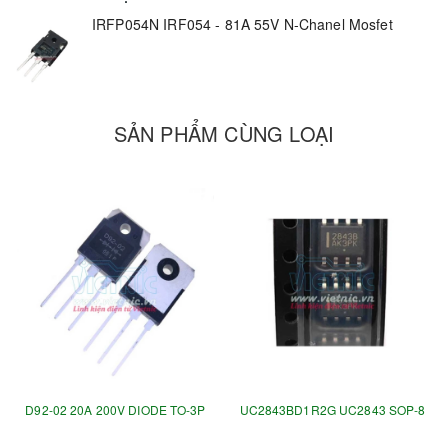
IRFP054N IRF054 - 81A 55V N-Chanel Mosfet
SẢN PHẨM CÙNG LOẠI
D92-02 20A 200V DIODE TO-3P
UC2843BD1R2G UC2843 SOP-8