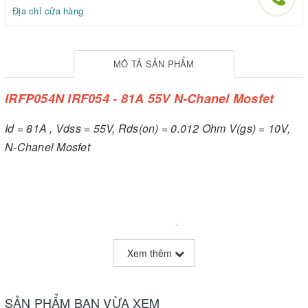
Địa chỉ cửa hàng
MÔ TẢ SẢN PHẨM
IRFP054N IRF054 - 81A 55V N-Chanel Mosfet
Id = 81A , Vdss = 55V, Rds(on) = 0.012 Ohm V(gs) = 10V,
N-Chanel Mosfet
Xem thêm
SẢN PHẨM BẠN VỪA XEM