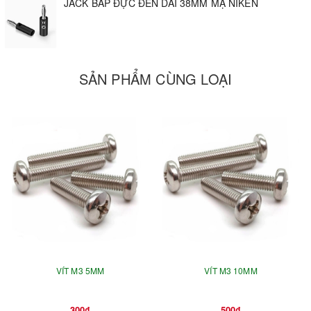
JACK BẮP ĐỰC ĐEN DÀI 38MM MẠ NIKEN
SẢN PHẨM CÙNG LOẠI
VÍT M3 5MM
VÍT M3 10MM
300₫
500₫