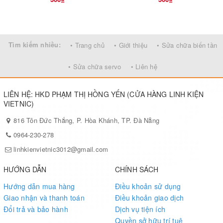
Tìm kiếm nhiều:
• Trang chủ
• Giới thiệu
• Sửa chữa biến tần
• Sửa chữa servo
• Liên hệ
LIÊN HỆ: HKD PHẠM THỊ HỒNG YẾN (CỬA HÀNG LINH KIỆN
VIETNIC)
816 Tôn Đức Thắng, P. Hòa Khánh, TP. Đà Nẵng
0964-230-278
linhkienvietnic3012@gmail.com
HƯỚNG DẪN
CHÍNH SÁCH
Hướng dẫn mua hàng
Điều khoản sử dụng
Giao nhận và thanh toán
Điều khoản giao dịch
Đổi trả và bảo hành
Dịch vụ tiện ích
Quyền sở hữu trí tuệ