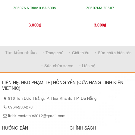
Z0607NA Triac 0.8A 600V
Z0607MA Z0607
3.000₫
3.000₫
Tìm kiếm nhiều:
• Trang chủ
• Giới thiệu
• Sửa chữa biến tần
• Sửa chữa servo
• Liên hệ
LIÊN HỆ: HKD PHẠM THỊ HỒNG YẾN (CỬA HÀNG LINH KIỆN
VIETNIC)
816 Tôn Đức Thắng, P. Hòa Khánh, TP. Đà Nẵng
0964-230-278
linhkienvietnic3012@gmail.com
HƯỚNG DẪN
CHÍNH SÁCH