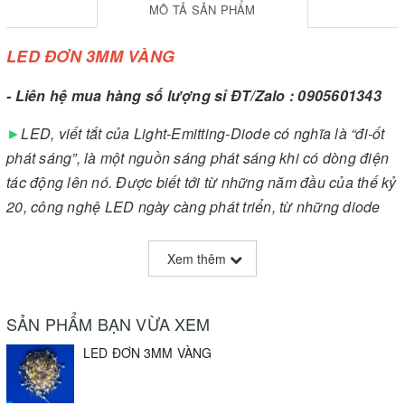
MÔ TẢ SẢN PHẨM
LED ĐƠN 3MM VÀNG
- Liên hệ mua hàng số lượng sỉ ĐT/Zalo : 0905601343
►
LED, viết tắt của Light-Emitting-Diode có nghĩa là “đi-ốt
phát sáng”, là một nguồn sáng phát sáng khi có dòng điện
tác động lên nó. Được biết tới từ những năm đầu của thế kỷ
20, công nghệ LED ngày càng phát triển, từ những diode
phát sáng đầu tiên với ánh sáng yếu và đơn sắc đến những
nguồn phát sáng đa sắc, công suất lớn hay phát ra các tia
Xem thêm
hồng ngoại hoặc tử ngoại...
►
Led có 2 chân, gọi là chân âm cực hay Cathode ( do
SẢN PHẨM BẠN VỪA XEM
chân này cho nối vào cực âm của pin) và chân dương cực
LED ĐƠN 3MM VÀNG
hay Anode (do chân này cho nối vào cực dương của pin),
khi chúng ta cho dòng điện chảy qua một Led nó sẽ phát ra