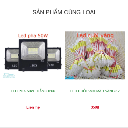
chùm tia sáng, và để có điềm sáng đủ mạch, chúng ta dùng
SẢN PHẨM CÙNG LOẠI
vật liệu nhựa trong suốt làm kính hội tụ.
☼
Thông số kỹ thuật :
►
kích thước : 3mm
►
Khoảng cách 2 chân : 2.54mm
►
Điện áp : 1.9 ~ 2.1V
►
Dòng : 20mA
►
Ứng dụng :
LED PHA 50W TRẮNG IP66
LED RUỒI 5MM MÀU VÀNG 5V
Với các ưu điểm: ánh sáng lớn, độ bền cao và ít tiêu tốn
điện năng, Đèn Led được ứng dụng rộng rãi trên các lĩnh
Liên hệ
350₫
vực: bảng quảng cáo ngoài trời , bảng quảng báo, đồng hồ
cỡ lớn đặt tại các biển quảng cáo tấm lớn trên đường cao
tốc, hệ thống đèn giao thông, biển chỉ dẫn, và các sản