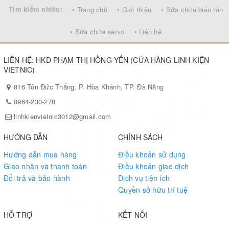
Tìm kiếm nhiều:
• Trang chủ
• Giới thiệu
• Sửa chữa biến tần
phẩm khác như bảng chạy chữ điện tử, bảng hệ thống giờ,
Bảng tỷ giá, bảng chứng khoán, hệ thống xếp hàng tự
• Sửa chữa servo
• Liên hệ
động… Việc sử dụng rộng rãi thiết bị chiếu sáng bằng loại
đèn này có thể giúp chúng ta tiết kiệm đuợc nhiều năng
LIÊN HỆ: HKD PHẠM THỊ HỒNG YẾN (CỬA HÀNG LINH KIỆN
lượng.
VIETNIC)
Đèn LED đơn có tuổi thọ tới 50.000 giờ sử dụng, gấp 50 lần
816 Tôn Đức Thắng, P. Hòa Khánh, TP. Đà Nẵng
so với bóng đèn 60W. Điều này có nghĩa là chúng có thể
0964-230-278
thắp sáng liên tục trong vòng 6 năm.
linhkienvietnic3012@gmail.com
Điểm hấp dẫn ở loại đèn này là nó có thể sử dụng để lắp
đặt ở những nơi khó thay lắp chẳng hạn như bên ngoài toà
HƯỚNG DẪN
CHÍNH SÁCH
nhà, bể bơi v.v… với nhiều mầu sắc phong phú như: đỏ,
Hướng dẫn mua hàng
Điều khoản sử dụng
xanh lá, xanh da trời, mầu hổ phách... thay vì phải sử dụng
Giao nhận và thanh toán
Điều khoản giao dịch
bóng đèn thông thường.
Đổi trả và bảo hành
Dịch vụ tiện ích
Quyền sở hữu trí tuệ
HỖ TRỢ
KẾT NỐI