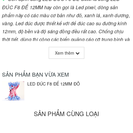
ĐÚC F8 ĐẾ 12MM
hay còn gọi là Led pixel, dòng sản
phẩm này có các màu cơ bản như đỏ, xanh lá, xanh dương,
vàng. Led đúc được thiết kế với đế đúc cao su đường kính
12mm, độ bền và độ sáng đồng đều rất cao. Chống chịu
thời tiết, dùng thi công các biển quảng cáo cỡ trung bình và
lớn, thi công rất nhanh và tiện lợi. Thời gian thi công sẽ rút
Xem thêm
ngắn đi do các bóng được đấu sẵn dây bạn chỉ việc cắm
đèn led vào biển quảng cáo. Kết hợp với mạch điều khiển
led giúp người dùng có thể thiết kế led nháy theo những
SẢN PHẨM BẠN VỪA XEM
phong cách riêng, độc đáo. Thường được dùng trong thiết
LED ĐÚC F8 ĐẾ 12MM ĐỎ
kế bảng hiệu quảng cáo, dùng trang trí sân vường, trang trí
cây cảnh và trang trí nội thất...
☼
Thông số kỹ thuật :
SẢN PHẨM CÙNG LOẠI
►
Điện áp hoạt động : DC 5V
►
Số lượng : 50 Bóng/ Cụm