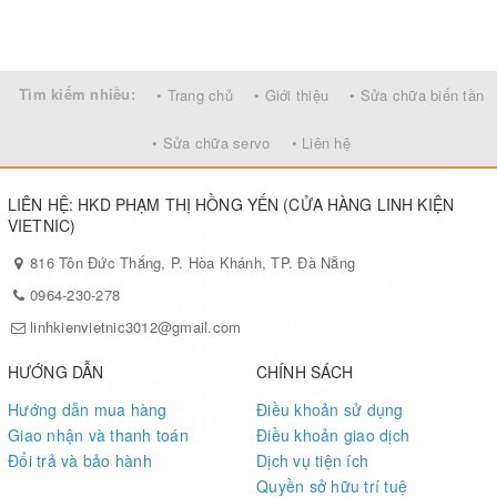
Tìm kiếm nhiều:
• Trang chủ
• Giới thiệu
• Sửa chữa biến tần
• Sửa chữa servo
• Liên hệ
LIÊN HỆ: HKD PHẠM THỊ HỒNG YẾN (CỬA HÀNG LINH KIỆN
VIETNIC)
816 Tôn Đức Thắng, P. Hòa Khánh, TP. Đà Nẵng
0964-230-278
linhkienvietnic3012@gmail.com
HƯỚNG DẪN
CHÍNH SÁCH
Hướng dẫn mua hàng
Điều khoản sử dụng
Giao nhận và thanh toán
Điều khoản giao dịch
Đổi trả và bảo hành
Dịch vụ tiện ích
Quyền sở hữu trí tuệ