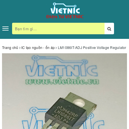
Toggle
navigation
Trang chủ
IC tạo nguồn - ổn áp
LM1086IT-ADJ Positive Voltage Regulator