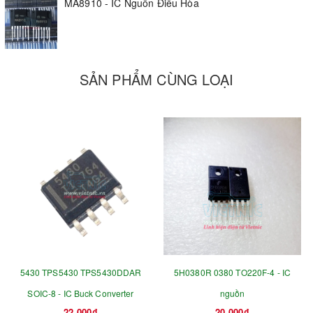
MA8910 - IC Nguồn Điều Hòa
SẢN PHẨM CÙNG LOẠI
5430 TPS5430 TPS5430DDAR
5H0380R 0380 TO220F-4 - IC
SOIC-8 - IC Buck Converter
nguồn
22.000₫
20.000₫