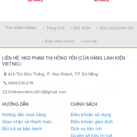
Tìm kiếm nhiều:
• Trang chủ
• Giới thiệu
• Sửa chữa biến tần
• Sửa chữa servo
• Liên hệ
LIÊN HỆ: HKD PHẠM THỊ HỒNG YẾN (CỬA HÀNG LINH KIỆN
VIETNIC)
816 Tôn Đức Thắng, P. Hòa Khánh, TP. Đà Nẵng
0964-230-278
linhkienvietnic3012@gmail.com
HƯỚNG DẪN
CHÍNH SÁCH
Hướng dẫn mua hàng
Điều khoản sử dụng
Giao nhận và thanh toán
Điều khoản giao dịch
Đổi trả và bảo hành
Dịch vụ tiện ích
Quyền sở hữu trí tuệ