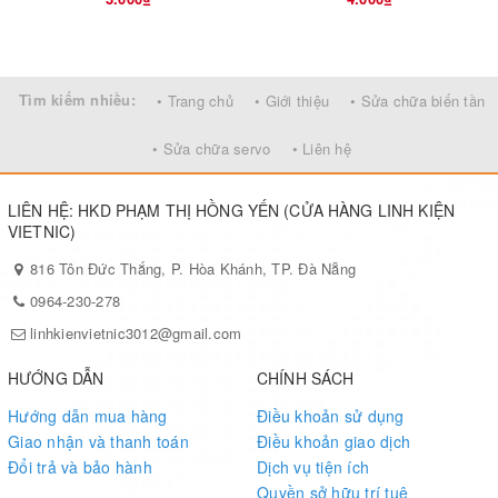
Tìm kiếm nhiều:
• Trang chủ
• Giới thiệu
• Sửa chữa biến tần
• Sửa chữa servo
• Liên hệ
LIÊN HỆ: HKD PHẠM THỊ HỒNG YẾN (CỬA HÀNG LINH KIỆN
VIETNIC)
816 Tôn Đức Thắng, P. Hòa Khánh, TP. Đà Nẵng
0964-230-278
linhkienvietnic3012@gmail.com
HƯỚNG DẪN
CHÍNH SÁCH
Hướng dẫn mua hàng
Điều khoản sử dụng
Giao nhận và thanh toán
Điều khoản giao dịch
Đổi trả và bảo hành
Dịch vụ tiện ích
Quyền sở hữu trí tuệ