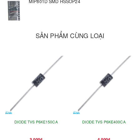
MIP801D SMD HSSOP24
SẢN PHẨM CÙNG LOẠI
DIODE TVS P6KE150CA
DIODE TVS P6KE400CA
3.000₫
4.000₫