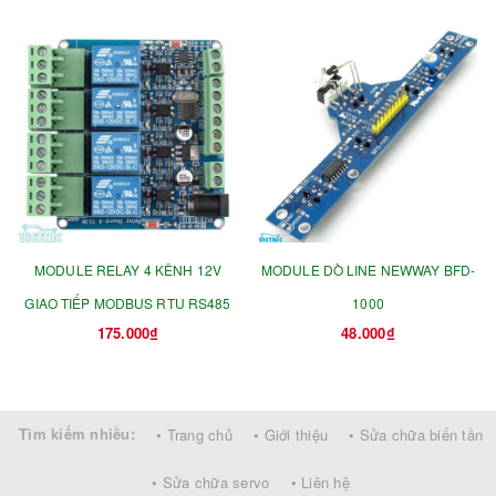
MODULE RELAY 4 KÊNH 12V
MODULE DÒ LINE NEWWAY BFD-
GIAO TIẾP MODBUS RTU RS485
1000
175.000₫
48.000₫
Tìm kiếm nhiều:
• Trang chủ
• Giới thiệu
• Sửa chữa biến tần
• Sửa chữa servo
• Liên hệ