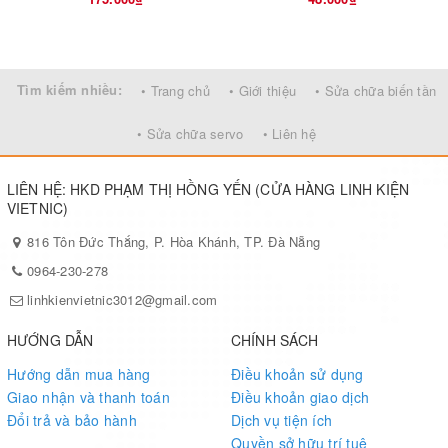
Tìm kiếm nhiều:
• Trang chủ
• Giới thiệu
• Sửa chữa biến tần
• Sửa chữa servo
• Liên hệ
LIÊN HỆ: HKD PHẠM THỊ HỒNG YẾN (CỬA HÀNG LINH KIỆN
VIETNIC)
816 Tôn Đức Thắng, P. Hòa Khánh, TP. Đà Nẵng
0964-230-278
linhkienvietnic3012@gmail.com
HƯỚNG DẪN
CHÍNH SÁCH
Hướng dẫn mua hàng
Điều khoản sử dụng
Giao nhận và thanh toán
Điều khoản giao dịch
Đổi trả và bảo hành
Dịch vụ tiện ích
Quyền sở hữu trí tuệ