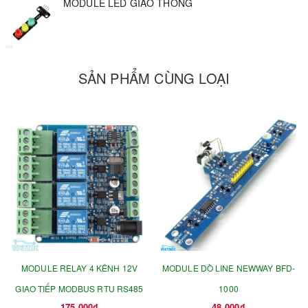
MODULE LED GIAO THÔNG
SẢN PHẨM CÙNG LOẠI
MODULE RELAY 4 KÊNH 12V
MODULE DÒ LINE NEWWAY BFD-
GIAO TIẾP MODBUS RTU RS485
1000
175.000₫
48.000₫