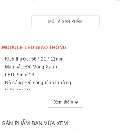
MÔ TẢ SẢN PHẨM
MODULE LED GIAO THÔNG
- Kích thước: 56 * 21 * 11mm
- Màu sắc: Đỏ Vàng Xanh
- LED: 5mm * 3
- Độ sáng: Độ sáng bình thường
- Điện áp: 5V
- Đầu vào: TTL
Xem thêm
- Đấu nối điều khiển : Kathode chung , điều khiển riêng biệt
các LED
SẢN PHẨM BẠN VỪA XEM
- Giao tiếp KIT : Arduino, Vi điều khiển