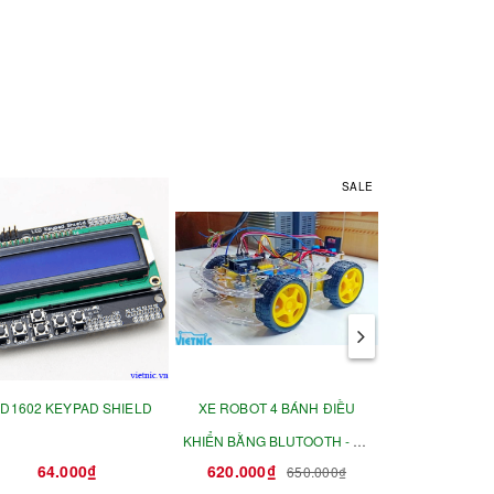
SALE
D1602 KEYPAD SHIELD
XE ROBOT 4 BÁNH ĐIỀU
MODULE CẢM 
KHIỂN BẰNG BLUTOOTH - XE
ĐỘ - ĐỘ ẨM DH
64.000₫
620.000₫
35.0
650.000₫
ĐIỀU KHIỂN