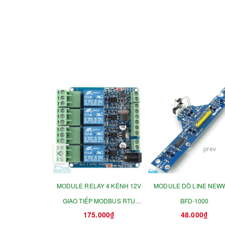
prev
MODULE RELAY 4 KÊNH 12V
MODULE DÒ LINE NEW
GIAO TIẾP MODBUS RTU
BFD-1000
175.000₫
48.000₫
RS485