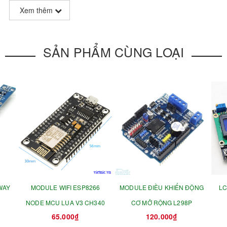
Xem thêm
SẢN PHẨM CÙNG LOẠI
WAY
MODULE WIFI ESP8266
MODULE ĐIỀU KHIỂN ĐỘNG
LC
NODE MCU LUA V3 CH340
CƠ MỞ RỘNG L298P
65.000₫
120.000₫