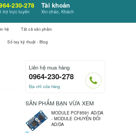
964-230-278
Tài khoản
 trợ trực tuyến
Xin chào, Khách
ên hệ
Tất cả sản phẩm
Sổ tay kỹ thuật - Blog
Liên hệ mua hàng
0964-230-278
Địa chỉ cửa hàng
SẢN PHẨM BẠN VỪA XEM
MODULE PCF8591 AD/DA
- MODULE CHUYỂN ĐỔI
AD/DA