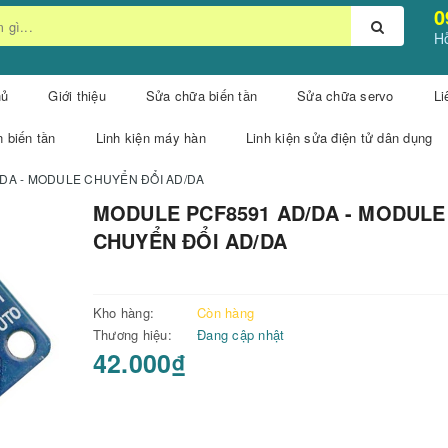
0
Hỗ
hủ
Giới thiệu
Sửa chữa biến tần
Sửa chữa servo
Li
n biến tần
Linh kiện máy hàn
Linh kiện sửa điện tử dân dụng
DA - MODULE CHUYỂN ĐỔI AD/DA
MODULE PCF8591 AD/DA - MODULE
CHUYỂN ĐỔI AD/DA
Kho hàng:
Còn hàng
Thương hiệu:
Đang cập nhật
42.000₫