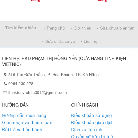
Tìm kiếm nhiều:
• Trang chủ
• Giới thiệu
• Sửa chữa biến tần
• Sửa chữa servo
• Liên hệ
LIÊN HỆ: HKD PHẠM THỊ HỒNG YẾN (CỬA HÀNG LINH KIỆN
VIETNIC)
816 Tôn Đức Thắng, P. Hòa Khánh, TP. Đà Nẵng
0964-230-278
linhkienvietnic3012@gmail.com
HƯỚNG DẪN
CHÍNH SÁCH
Hướng dẫn mua hàng
Điều khoản sử dụng
Giao nhận và thanh toán
Điều khoản giao dịch
Đổi trả và bảo hành
Dịch vụ tiện ích
Quyền sở hữu trí tuệ