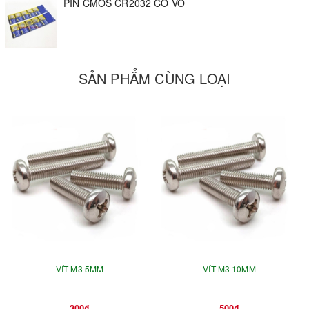
PIN CMOS CR2032 CÓ VỎ
SẢN PHẨM CÙNG LOẠI
VÍT M3 5MM
VÍT M3 10MM
300₫
500₫