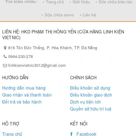
Tìm kiếm nhiều:
• Trang chủ
• Giới thiệu
• Sửa chữa biến tần
• Sửa chữa servo
• Liên hệ
LIÊN HỆ: HKD PHẠM THỊ HỒNG YẾN (CỬA HÀNG LINH KIỆN
VIETNIC)
816 Tôn Đức Thắng, P. Hòa Khánh, TP. Đà Nẵng
0964-230-278
linhkienvietnic3012@gmail.com
HƯỚNG DẪN
CHÍNH SÁCH
Hướng dẫn mua hàng
Điều khoản sử dụng
Giao nhận và thanh toán
Điều khoản giao dịch
Đổi trả và bảo hành
Dịch vụ tiện ích
Quyền sở hữu trí tuệ
HỖ TRỢ
KẾT NỐI
Trang chủ
Facebook