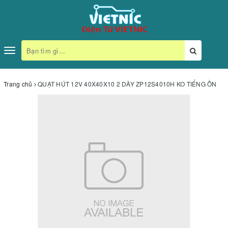
Toggle
navigation
Trang chủ
QUẠT HÚT 12V 40X40X10 2 DÂY ZP12S4010H KO TIẾNG ỒN