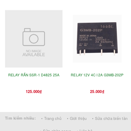
RELAY RẮN SSR-1 D4825 25A
RELAY 12V 4C I 2A G3MB-202P
125.000₫
25.000₫
Tìm kiếm nhiều:
• Trang chủ
• Giới thiệu
• Sửa chữa biến tần
• Sửa chữa servo
• Liên hệ