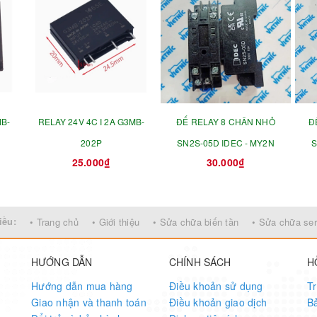
MB-
RELAY 24V 4C I 2A G3MB-
ĐẾ RELAY 8 CHÂN NHỎ
Đ
202P
SN2S-05D IDEC - MY2N
S
25.000₫
30.000₫
iều:
• Trang chủ
• Giới thiệu
• Sửa chữa biến tần
• Sửa chữa se
HƯỚNG DẪN
CHÍNH SÁCH
H
Hướng dẫn mua hàng
Điều khoản sử dụng
Tr
Giao nhận và thanh toán
Điều khoản giao dịch
B