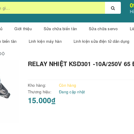
0
Hỗ
hủ
Giới thiệu
Sửa chữa biến tần
Sửa chữa servo
Li
n biến tần
Linh kiện máy hàn
Linh kiện sửa điện tử dân dụng
 ĐỘ
RELAY NHIỆT KSD301 -10A/250V 65
Kho hàng:
Còn hàng
Thương hiệu:
Đang cập nhật
15.000₫