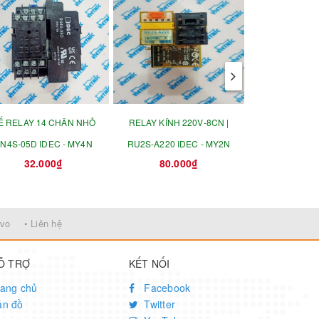
Ế RELAY 14 CHÂN NHỎ
RELAY KÍNH 220V-8CN |
RELAY KÍNH 
N4S-05D IDEC - MY4N
RU2S-A220 IDEC - MY2N
RU2S-D24 ID
32.000₫
80.000₫
80.0
rvo
• Liên hệ
Ỗ TRỢ
KẾT NỐI
ang chủ
Facebook
ản đồ
Twitter