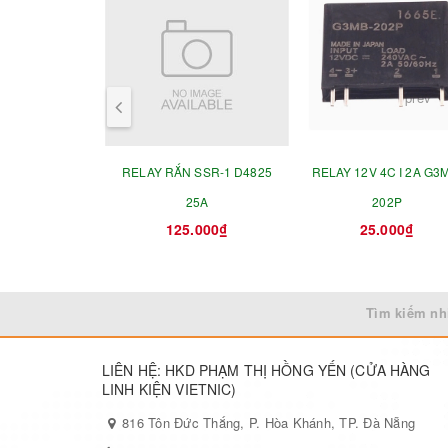
prev
RELAY RẮN SSR-1 D4825
RELAY 12V 4C I 2A G3
25A
202P
125.000₫
25.000₫
Tìm kiếm nh
LIÊN HỆ: HKD PHẠM THỊ HỒNG YẾN (CỬA HÀNG
LINH KIỆN VIETNIC)
816 Tôn Đức Thắng, P. Hòa Khánh, TP. Đà Nẵng