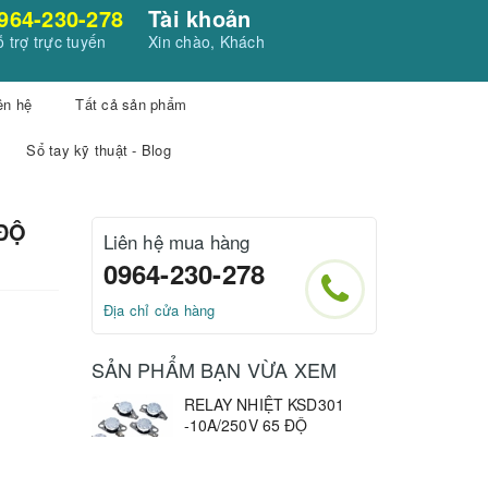
964-230-278
Tài khoản
 trợ trực tuyến
Xin chào, Khách
ên hệ
Tất cả sản phẩm
Sổ tay kỹ thuật - Blog
 ĐỘ
Liên hệ mua hàng
0964-230-278
Địa chỉ cửa hàng
SẢN PHẨM BẠN VỪA XEM
RELAY NHIỆT KSD301
-10A/250V 65 ĐỘ