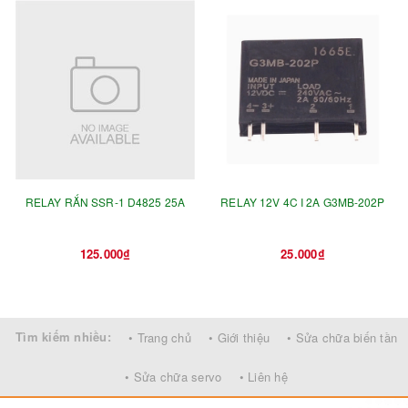
RELAY RẮN SSR-1 D4825 25A
RELAY 12V 4C I 2A G3MB-202P
125.000₫
25.000₫
Tìm kiếm nhiều:
• Trang chủ
• Giới thiệu
• Sửa chữa biến tần
• Sửa chữa servo
• Liên hệ