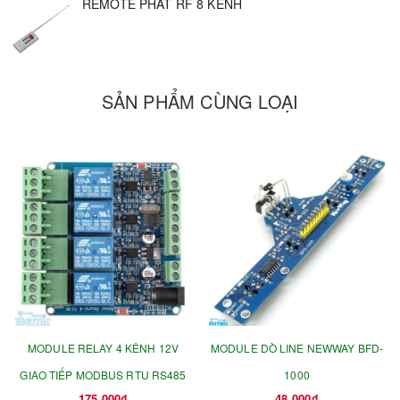
REMOTE PHÁT RF 8 KÊNH
SẢN PHẨM CÙNG LOẠI
MODULE RELAY 4 KÊNH 12V
MODULE DÒ LINE NEWWAY BFD-
GIAO TIẾP MODBUS RTU RS485
1000
175.000₫
48.000₫