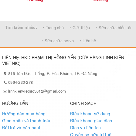
Tìm kiếm nhiều:
• Trang chủ
• Giới thiệu
• Sửa chữa biến tần
• Sửa chữa servo
• Liên hệ
LIÊN HỆ: HKD PHẠM THỊ HỒNG YẾN (CỬA HÀNG LINH KIỆN
VIETNIC)
816 Tôn Đức Thắng, P. Hòa Khánh, TP. Đà Nẵng
0964-230-278
linhkienvietnic3012@gmail.com
HƯỚNG DẪN
CHÍNH SÁCH
Hướng dẫn mua hàng
Điều khoản sử dụng
Giao nhận và thanh toán
Điều khoản giao dịch
Đổi trả và bảo hành
Dịch vụ tiện ích
Quyền sở hữu trí tuệ