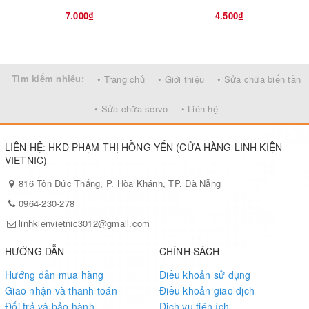
7.000₫
4.500₫
Tìm kiếm nhiều:
• Trang chủ
• Giới thiệu
• Sửa chữa biến tần
• Sửa chữa servo
• Liên hệ
LIÊN HỆ: HKD PHẠM THỊ HỒNG YẾN (CỬA HÀNG LINH KIỆN
VIETNIC)
816 Tôn Đức Thắng, P. Hòa Khánh, TP. Đà Nẵng
0964-230-278
linhkienvietnic3012@gmail.com
HƯỚNG DẪN
CHÍNH SÁCH
Hướng dẫn mua hàng
Điều khoản sử dụng
Giao nhận và thanh toán
Điều khoản giao dịch
Đổi trả và bảo hành
Dịch vụ tiện ích