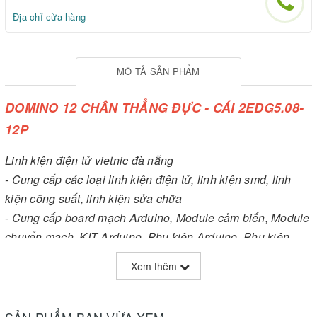
Địa chỉ cửa hàng
MÔ TẢ SẢN PHẨM
DOMINO 12 CHÂN THẲNG ĐỰC - CÁI 2EDG5.08-
12P
Linh kiện điện tử vietnic đà nẵng
- Cung cấp các loại linh kiện điện tử, linh kiện smd, linh
kiện công suất, linh kiện sửa chữa
- Cung cấp board mạch Arduino, Module cảm biến, Module
chuyển mạch, KIT Arduino, Phụ kiện Arduino, Phụ kiện
robot, KIT phát triển, Board hỗ trợ IoT
Xem thêm
- Cung cấp đèn LED quảng cáo, Nguồn tổ ong, Mạch điều
khiển LED
- Sửa chữa điện tử công nghiệp
SẢN PHẨM BẠN VỪA XEM