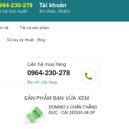
964-230-278
Tài khoản
 trợ trực tuyến
Xin chào, Khách
ên hệ
Tất cả sản phẩm
Sổ tay kỹ thuật - Blog
Liên hệ mua hàng
0964-230-278
Địa chỉ cửa hàng
SẢN PHẨM BẠN VỪA XEM
DOMINO 5 CHÂN THẲNG
ĐỰC - CÁI 2EDG5.08-5P