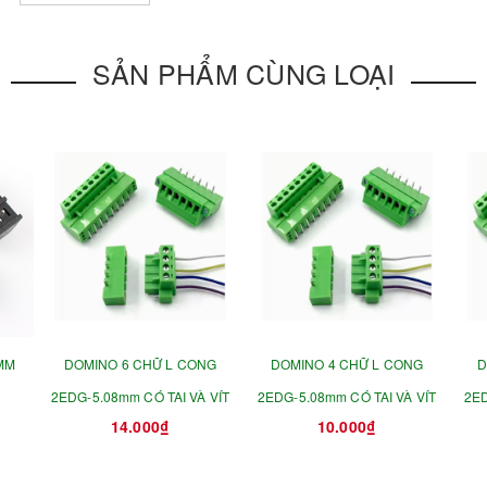
SẢN PHẨM CÙNG LOẠI
MM
DOMINO 6 CHỮ L CONG
DOMINO 4 CHỮ L CONG
D
2EDG-5.08mm CÓ TAI VÀ VÍT
2EDG-5.08mm CÓ TAI VÀ VÍT
2ED
14.000₫
10.000₫