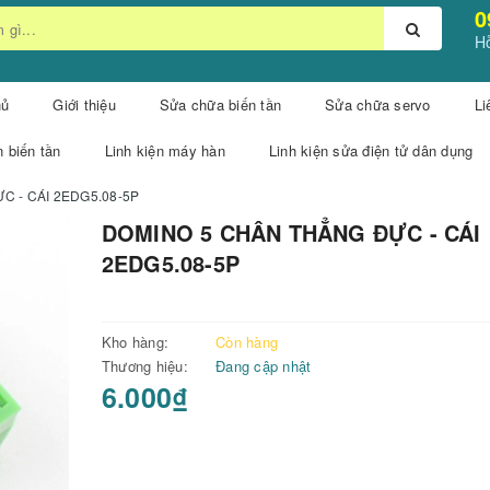
0
Hỗ
hủ
Giới thiệu
Sửa chữa biến tần
Sửa chữa servo
Li
n biến tần
Linh kiện máy hàn
Linh kiện sửa điện tử dân dụng
 - CÁI 2EDG5.08-5P
DOMINO 5 CHÂN THẲNG ĐỰC - CÁI
2EDG5.08-5P
Kho hàng:
Còn hàng
Thương hiệu:
Đang cập nhật
6.000₫