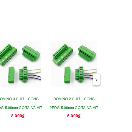
OMINO 3 CHỮ L CONG
DOMINO 2 CHỮ L CONG
DOMINO 6 2EDG
G-5.08mm CÓ TAI VÀ VÍT
2EDG-5.08mm CÓ TAI VÀ VÍT
DÂ
8.000₫
6.000₫
16.0