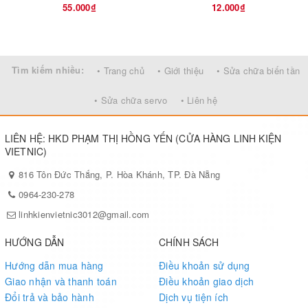
55.000₫
12.000₫
Tìm kiếm nhiều:
• Trang chủ
• Giới thiệu
• Sửa chữa biến tần
• Sửa chữa servo
• Liên hệ
Thông số kỹ thuật :
- Nguồn cấp IC : 42V
LIÊN HỆ: HKD PHẠM THỊ HỒNG YẾN (CỬA HÀNG LINH KIỆN
VIETNIC)
- Nguồn ra collector : 42V
816 Tôn Đức Thắng, P. Hòa Khánh, TP. Đà Nẵng
- Dòng ngõ ra PWM collector : 500mA
0964-230-278
linhkienvietnic3012@gmail.com
HƯỚNG DẪN
CHÍNH SÁCH
Hướng dẫn mua hàng
Điều khoản sử dụng
Giao nhận và thanh toán
Điều khoản giao dịch
Đổi trả và bảo hành
Dịch vụ tiện ích