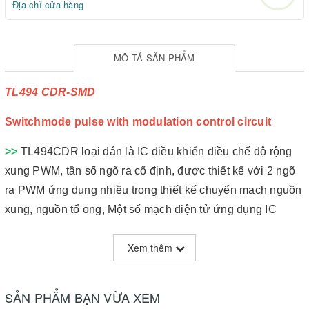
Địa chỉ cửa hàng
MÔ TẢ SẢN PHẨM
TL494 CDR-SMD
Switchmode pulse with modulation control circuit
>>
TL494CDR loại dán là IC điều khiển điều chế độ rộng
xung PWM, tần số ngõ ra cố định, được thiết kế với 2 ngõ
ra PWM ứng dụng nhiều trong thiết kế chuyển mạch nguồn
xung, nguồn tổ ong, Một số mạch điện tử ứng dụng IC
TL494 như mạch điều khiển push-pull, mạch điều khiển
Xem thêm
một nhánh.
>>
Ngày nay hầu hết IC TL494 được bắt gặp nhiều trong
SẢN PHẨM BẠN VỪA XEM
chuyển mạch xung nguồn tổ ong, điều khiển tạo xung