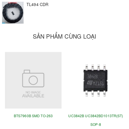
PWM thông qua biến áp cách ly để điều khiển Transistor
TL494 CDR
high speed như BJT
MJE13009L
để tạo ra nguồn xung
mong muốn như Nguồn xung 5V60A,
Nguồn xung
12V30A
..
SẢN PHẨM CÙNG LOẠI
BTS7960B SMD TO-263
UC3842B UC3842BD1013TR(ST)
SOP-8