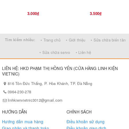
3.000₫
3.500₫
Tìm kiếm nhiều:
• Trang chủ
• Giới thiệu
• Sửa chữa biến tần
• Sửa chữa servo
• Liên hệ
LIÊN HỆ: HKD PHẠM THỊ HỒNG YẾN (CỬA HÀNG LINH KIỆN
VIETNIC)
816 Tôn Đức Thắng, P. Hòa Khánh, TP. Đà Nẵng
0964-230-278
linhkienvietnic3012@gmail.com
HƯỚNG DẪN
CHÍNH SÁCH
Hướng dẫn mua hàng
Điều khoản sử dụng
Giao nhận và thanh toán
Điều khoản giao dịch