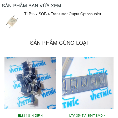
SẢN PHẨM BẠN VỪA XEM
TLP127 SOP-4 Transistor Ouput Optocoupler
SẢN PHẨM CÙNG LOẠI
EL814 814 DIP-4
LTV-354T-A 354T SMD-4