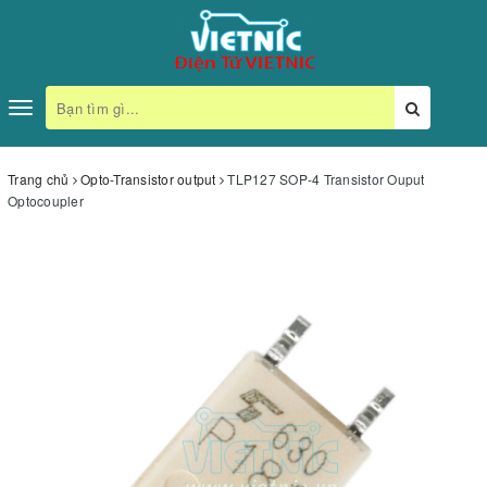
Toggle
navigation
Trang chủ
Opto-Transistor output
TLP127 SOP-4 Transistor Ouput
Optocoupler