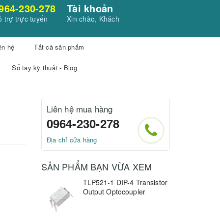
964-230-278
Tài khoản
 trợ trực tuyến
Xin chào, Khách
ên hệ
Tất cả sản phẩm
Sổ tay kỹ thuật - Blog
Liên hệ mua hàng
0964-230-278
Địa chỉ cửa hàng
SẢN PHẨM BẠN VỪA XEM
TLP521-1 DIP-4 Transistor
Output Optocoupler