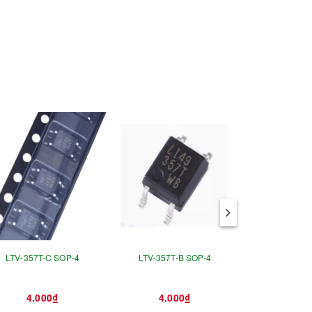
LTV-357T-C SOP-4
LTV-357T-B SOP-4
PC457L SO
4.000₫
4.000₫
13.0