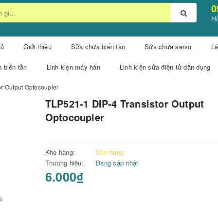
0
Hỗ
hủ
Giới thiệu
Sửa chữa biến tần
Sửa chữa servo
Li
n biến tần
Linh kiện máy hàn
Linh kiện sửa điện tử dân dụng
or Output Optocoupler
TLP521-1 DIP-4 Transistor Output
Optocoupler
Kho hàng:
Còn hàng
Thương hiệu:
Đang cập nhật
6.000₫