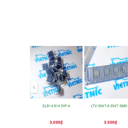
prev
EL814 814 DIP-4
LTV-354T-A 354T SMD
3.000₫
3.500₫