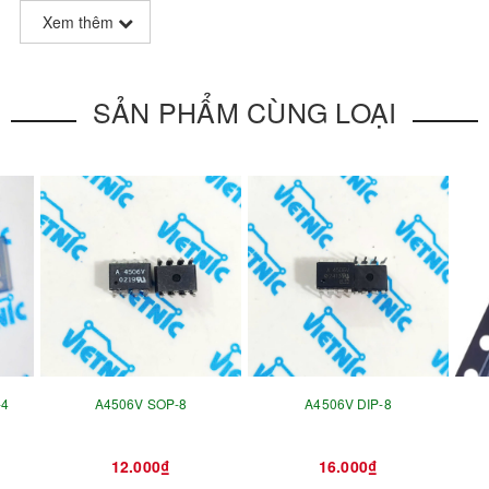
Xem thêm
SẢN PHẨM CÙNG LOẠI
-4
A4506V SOP-8
A4506V DIP-8
12.000₫
16.000₫