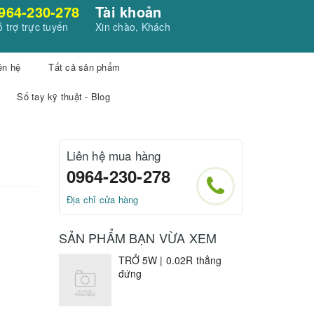
964-230-278
Tài khoản
 trợ trực tuyến
Xin chào, Khách
ên hệ
Tất cả sản phẩm
Sổ tay kỹ thuật - Blog
Liên hệ mua hàng
0964-230-278
Địa chỉ cửa hàng
SẢN PHẨM BẠN VỪA XEM
TRỞ 5W | 0.02R thẳng
đứng