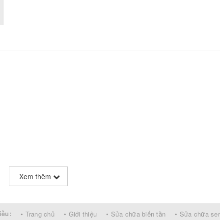
Xem thêm
iều:
• Trang chủ
• Giới thiệu
• Sửa chữa biến tần
• Sửa chữa se