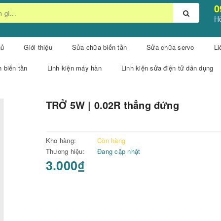
0
Hỗ
hủ
Giới thiệu
Sửa chữa biến tần
Sửa chữa servo
Li
n biến tần
Linh kiện máy hàn
Linh kiện sửa điện tử dân dụng
TRỞ 5W | 0.02R thẳng đứng
Kho hàng:
Còn hàng
Thương hiệu:
Đang cập nhật
3.000₫